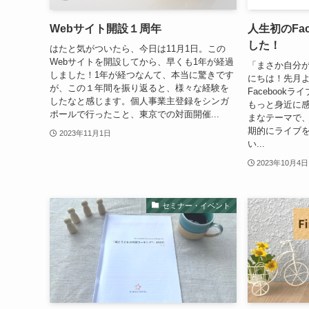
Webサイト開設１周年
人生初のFa
した！
はたと気がついたら、今日は11月1日。この
Webサイトを開設してから、早くも1年が経過
「まさか自分が
しました！1年が経つなんて、本当に驚きです
にちは！先月
が、この１年間を振り返ると、様々な経験を
Facebook
したなと感じます。個人事業主登録をシンガ
もっと身近に
ポールで行ったこと、東京での対面開催...
まなテーマで
期的にライブ
2023年11月1日
い...
2023年10月4日
セミナー・イベント