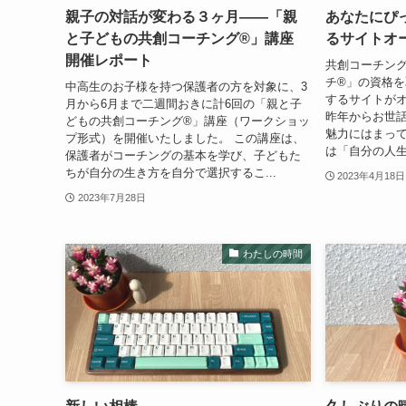
親子の対話が変わる３ヶ月——「親
あなたにぴ
と子どもの共創コーチング®」講座
るサイトオ
開催レポート
共創コーチン
チ®︎」の資格
中高生のお子様を持つ保護者の方を対象に、3
するサイトが
月から6月まで二週間おきに計6回の「親と子
昨年からお世
どもの共創コーチング®」講座（ワークショッ
魅力にはまっ
プ形式）を開催いたしました。 この講座は、
は「自分の人生
保護者がコーチングの基本を学び、子どもた
ちが自分の生き方を自分で選択するこ...
2023年4月18日
2023年7月28日
わたしの時間