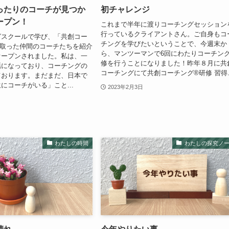
ったりのコーチが見つか
初チャレンジ
ープン！
これまで半年に渡りコーチングセッション
行っているクライアントさん。ご自身もコ
グスクールで学び、「共創コー
チングを学びたいということで、今週末か
を取った仲間のコーチたちを紹介
ら、マンツーマンで6回にわたりコーチン
オープンされました。私は、一
修を行うことになりました！昨年８月に共
話になっており、コーチングの
コーチングにて共創コーチング®研修 習得..
ております。まだまだ、日本で
にコーチがいる」こと...
2023年2月3日
わたしの時間
わたしの探究ノ