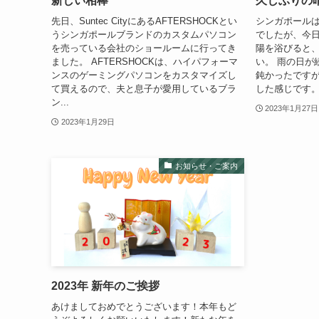
新しい相棒
久しぶりの
先日、Suntec CityにあるAFTERSHOCKとい
シンガポール
うシンガポールブランドのカスタムパソコン
でしたが、今日
を売っている会社のショールームに行ってき
陽を浴びると
ました。 AFTERSHOCKは、ハイパフォーマ
い。 雨の日が
ンスのゲーミングパソコンをカスタマイズし
鈍かったです
て買えるので、夫と息子が愛用しているブラ
した感じです。 
ン...
2023年1月27日
2023年1月29日
お知らせ・ご案内
2023年 新年のご挨拶
あけましておめでとうございます！本年もど