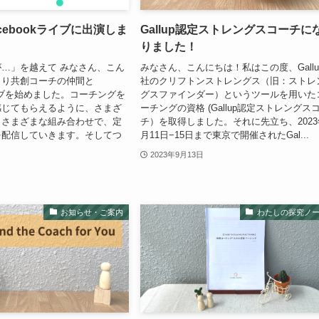
cebookライブに出演しま
Gallup認定ストレングスコーチに
りました！
…」を越えて みなさん、こん
みなさん、こんにちは！私はこの度、Gallu
より共創コーチの仲間と
社のクリフトンストレングス（旧：ストレ
ライブを始めました。コーチングを
グスファインダー）というツールを用いた
感じてもらえるように、さまざ
ーチングの資格 (Gallup認定ストレングス
、さまざまな組み合わせで、定
チ）を取得しました。それに先立ち、2023
を配信していきます。そしてつ
月11日−15日まで東京で開催されたGal...
2023年9月13日
お知らせ・ご案内
わたしの探究ノ